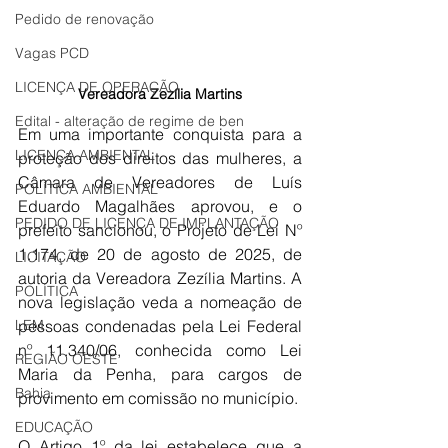
Pedido de renovação
Vagas PCD
LICENÇA DE OPERAÇÃO
Vereadora Zezília Martins
Edital - alteração de regime de ben
Em uma importante conquista para a 
LICENÇA AMBIENTAL
proteção dos direitos das mulheres, a 
Câmara de Vereadores de Luís 
POLÍTICA AMBIENTAL
Eduardo Magalhães aprovou, e o 
PEDIDO DE LICENÇA DE IMPLANTAÇÃO
prefeito sancionou, o Projeto de Lei Nº 
1.174, de 20 de agosto de 2025, de 
LICITAÇÃO
autoria da Vereadora Zezília Martins. A 
POLÍTICA
nova legislação veda a nomeação de 
LEM
pessoas condenadas pela Lei Federal 
nº 11.340/06, conhecida como Lei 
REGIÃO OESTE
Maria da Penha, para cargos de 
Bahia
provimento em comissão no município.
EDUCAÇÃO
O Artigo 1º da lei estabelece que a 