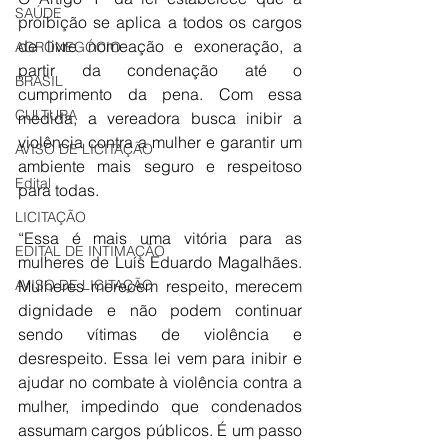
SAÚDE
proibição se aplica a todos os cargos 
de livre nomeação e exoneração, a 
AGRONEGÓCIO
partir da condenação até o 
BRASIL
cumprimento da pena. Com essa 
CULTURA
medida, a vereadora busca inibir a 
violência contra a mulher e garantir um 
AVISO DE LICITAÇÃO
ambiente mais seguro e respeitoso 
Edital
para todas.
LICITAÇÃO
“Essa é mais uma vitória para as 
EDITAL DE INTIMAÇÃO
mulheres de Luís Eduardo Magalhães. 
AVISO DE LICITAÇÃO
Mulheres merecem respeito, merecem 
dignidade e não podem continuar 
sendo vítimas de violência e 
desrespeito. Essa lei vem para inibir e 
ajudar no combate à violência contra a 
mulher, impedindo que condenados 
assumam cargos públicos. É um passo 