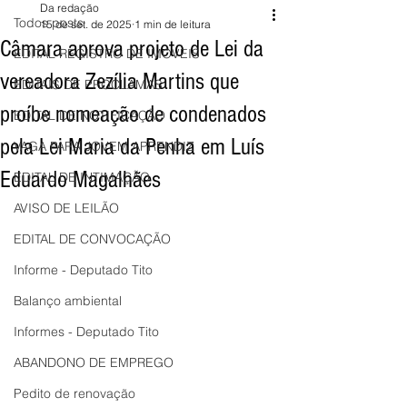
Da redação
Todos posts
15 de set. de 2025
1 min de leitura
Câmara aprova projeto de Lei da
EDITAL REGISTRO DE IMÓVEIS
vereadora Zezília Martins que
EDITAIS DE PROCLAMAS
proíbe nomeação de condenados
EDITAL DE NOTIFICAÇÃO
pela Lei Maria da Penha em Luís
VAGA PARA JOVEM APRENDIZ
Eduardo Magalhães
EDITAL DE INTIMAÇÃO
AVISO DE LEILÃO
EDITAL DE CONVOCAÇÃO
Informe - Deputado Tito
Balanço ambiental
Informes - Deputado Tito
ABANDONO DE EMPREGO
Pedito de renovação