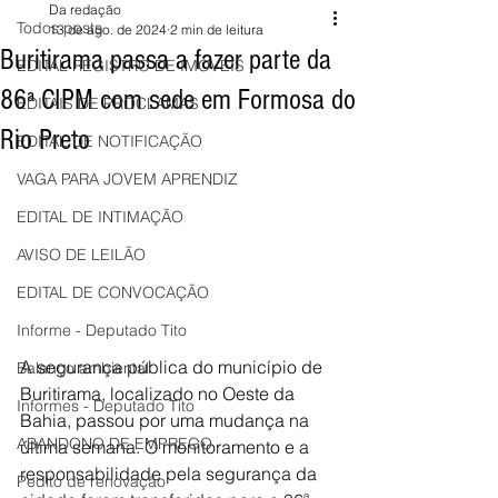
Da redação
Todos posts
13 de ago. de 2024
2 min de leitura
Buritirama passa a fazer parte da
EDITAL REGISTRO DE IMÓVEIS
86ª CIPM com sede em Formosa do
EDITAIS DE PROCLAMAS
Rio Preto
EDITAL DE NOTIFICAÇÃO
VAGA PARA JOVEM APRENDIZ
EDITAL DE INTIMAÇÃO
AVISO DE LEILÃO
EDITAL DE CONVOCAÇÃO
Informe - Deputado Tito
A segurança pública do município de 
Balanço ambiental
Buritirama, localizado no Oeste da 
Informes - Deputado Tito
Bahia, passou por uma mudança na 
ABANDONO DE EMPREGO
última semana. O monitoramento e a 
responsabilidade pela segurança da 
Pedito de renovação