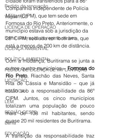
cidade foram transferidos para a 86ª 
Pedido de renovação
Companhia Independente de Polícia 
Militar (CIPM), que tem sede em 
Vagas PCD
Formosa do Rio Preto. Anteriormente, o 
LICENÇA DE OPERAÇÃO
município estava sob a jurisdição da 
28ª CIPM, sediada em Ibotirama, que 
Edital - alteração de regime de ben
está a menos de 200 km de distância.
LICENÇA AMBIENTAL
POLÍTICA AMBIENTAL
Com a mudança, Buritirama se junta a 
outros quatro municípios – 
Formosa do 
PEDIDO DE LICENÇA DE IMPLANTAÇÃO
Rio Preto
, Riachão das Neves, Santa 
LICITAÇÃO
Rita de Cássia e Mansidão – que já 
estão sob a responsabilidade da 86ª 
POLÍTICA
CIPM. Juntos, os cinco municípios 
LEM
totalizam uma população de pouco 
REGIÃO OESTE
mais de 108 mil habitantes, sendo 
quase 20 mil residentes de Buritirama.
Bahia
EDUCAÇÃO
A transição da responsabilidade traz 