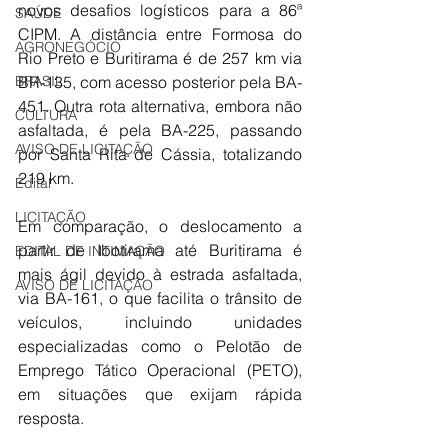
novos desafios logísticos para a 86ª 
SAÚDE
CIPM. A distância entre Formosa do 
AGRONEGÓCIO
Rio Preto e Buritirama é de 257 km via 
BR-135, com acesso posterior pela BA-
BRASIL
451. Outra rota alternativa, embora não 
CULTURA
asfaltada, é pela BA-225, passando 
AVISO DE LICITAÇÃO
por Santa Rita de Cássia, totalizando 
219 km.
Edital
LICITAÇÃO
Em comparação, o deslocamento a 
partir de Ibotirama até Buritirama é 
EDITAL DE INTIMAÇÃO
mais ágil devido à estrada asfaltada, 
AVISO DE LICITAÇÃO
via BA-161, o que facilita o trânsito de 
veículos, incluindo unidades 
especializadas como o Pelotão de 
Emprego Tático Operacional (PETO), 
em situações que exijam rápida 
resposta.