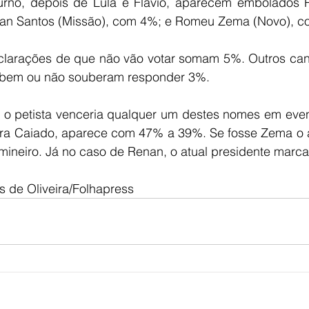
turno, depois de Lula e Flávio, aparecem embolados 
an Santos (Missão), com 4%; e Romeu Zema (Novo), c
clarações de que não vão votar somam 5%. Outros cand
bem ou não souberam responder 3%.
, o petista venceria qualquer um destes nomes em event
ra Caiado, aparece com 47% a 39%. Se fosse Zema o ad
mineiro. Já no caso de Renan, o atual presidente marc
s de Oliveira/Folhapress