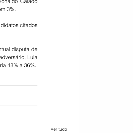
Ronaldo Caiado 
om 3%. 
idatos citados 
ual disputa de 
versário, Lula 
aria 48% a 36%.
Ver tudo