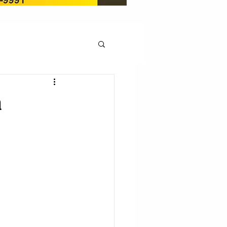
OCAÇÃO
a
Pedito de renovação
LICENÇA AMBIENTAL
EM
REGIÃO OESTE