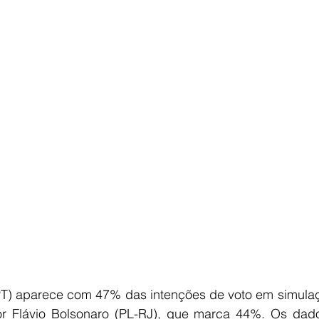
E
AGRONEGÓCIO
BRASIL
CULTURA
AVISO DE LI
PT) aparece com 47% das intenções de voto em simula
r Flávio Bolsonaro (PL-RJ), que marca 44%. Os dado