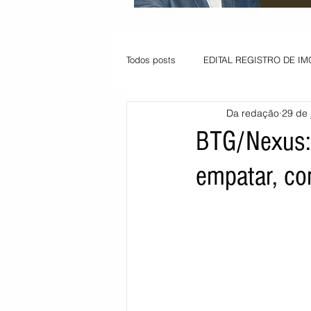
Todos posts
EDITAL REGISTRO DE IM
Da redação
29 de 
VAGA PARA JOVEM APRENDIZ
BTG/Nexus: 
empatar, c
Informe - Deputado Tito
Balanço
Pedido de renovação
Vagas PC
POLÍTICA AMBIENTAL
PEDIDO