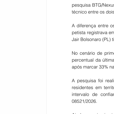
pesquisa BTG/Nexus 
técnico entre os doi
A diferença entre o
petista registrava 
Jair Bolsonaro (PL) 
No cenário de prim
percentual da últim
após marcar 33% na 
A pesquisa foi real
residentes em terri
intervalo de conf
08521/2026.