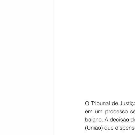
Bahia
EDUCAÇÃO
SAÚD
O Tribunal de Justiç
em um processo sele
baiano. A decisão de
(União) que dispens