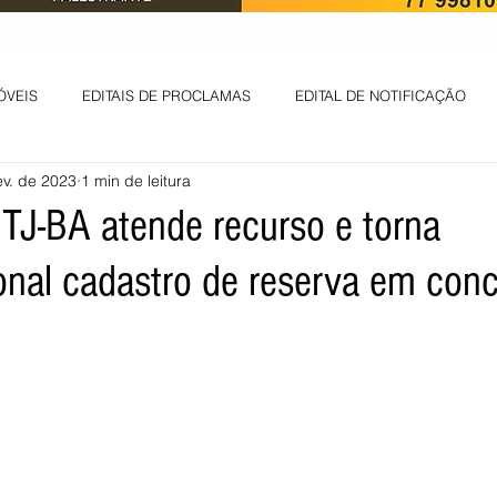
ÓVEIS
EDITAIS DE PROCLAMAS
EDITAL DE NOTIFICAÇÃO
ev. de 2023
1 min de leitura
EDITAL DE INTIMAÇÃO
AVISO DE LEILÃO
EDITAL DE CONV
 TJ-BA atende recurso e torna
ional cadastro de reserva em con
 ambiental
Informes - Deputado Tito
ABANDONO DE EMPREGO
D
LICENÇA DE OPERAÇÃO
Edital - alteração de regime de ben
 DE LICENÇA DE IMPLANTAÇÃO
LICITAÇÃO
POLÍTICA
L