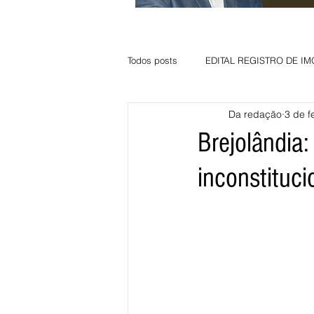
Todos posts
EDITAL REGISTRO DE IM
Da redação
3 de f
VAGA PARA JOVEM APRENDIZ
Brejolândia:
inconstituc
Informe - Deputado Tito
Balanço
Pedido de renovação
Vagas PC
POLÍTICA AMBIENTAL
PEDIDO