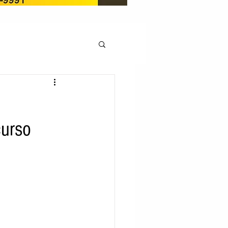
OCAÇÃO
curso
Pedito de renovação
LICENÇA AMBIENTAL
EM
REGIÃO OESTE