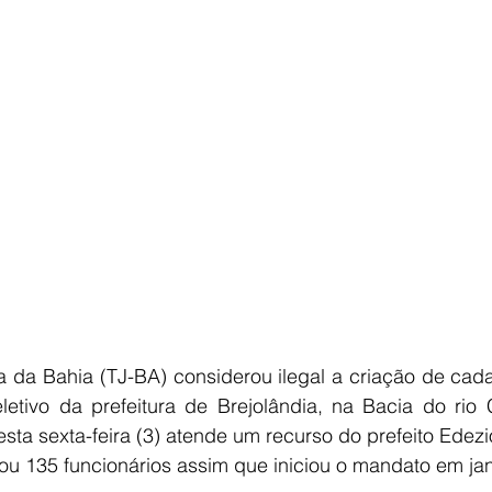
E
AGRONEGÓCIO
BRASIL
CULTURA
AVISO DE LI
a da Bahia (TJ-BA) considerou ilegal a criação de cada
tivo da prefeitura de Brejolândia, na Bacia do rio C
sta sexta-feira (3) atende um recurso do prefeito Edezi
ou 135 funcionários assim que iniciou o mandato em jan