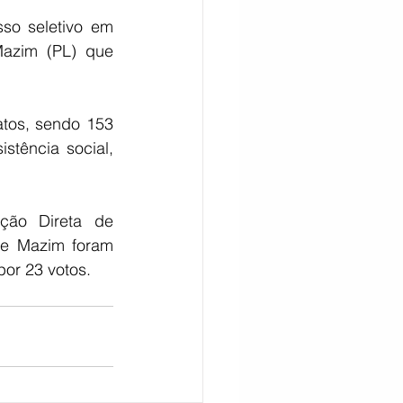
o seletivo em 
azim (PL) que 
tos, sendo 153 
tência social, 
ão Direta de 
 e Mazim foram 
por 23 votos.