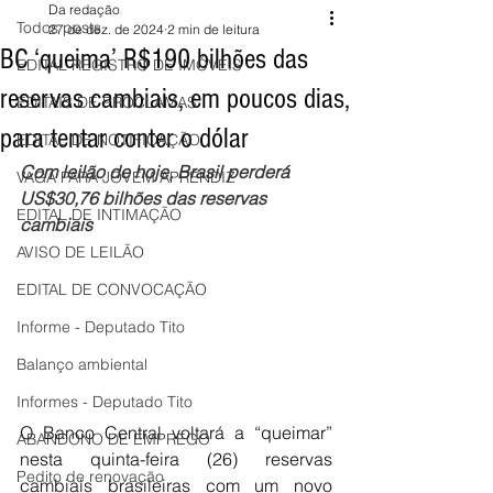
Da redação
Todos posts
27 de dez. de 2024
2 min de leitura
BC ‘queima’ R$190 bilhões das
EDITAL REGISTRO DE IMÓVEIS
reservas cambiais, em poucos dias,
EDITAIS DE PROCLAMAS
para tentar conter o dólar
EDITAL DE NOTIFICAÇÃO
Com leilão de hoje, Brasil perderá 
VAGA PARA JOVEM APRENDIZ
US$30,76 bilhões das reservas 
EDITAL DE INTIMAÇÃO
cambiais
AVISO DE LEILÃO
EDITAL DE CONVOCAÇÃO
Informe - Deputado Tito
Balanço ambiental
Informes - Deputado Tito
O Banco Central voltará a “queimar” 
ABANDONO DE EMPREGO
nesta quinta-feira (26) reservas 
Pedito de renovação
cambiais brasileiras com um novo 