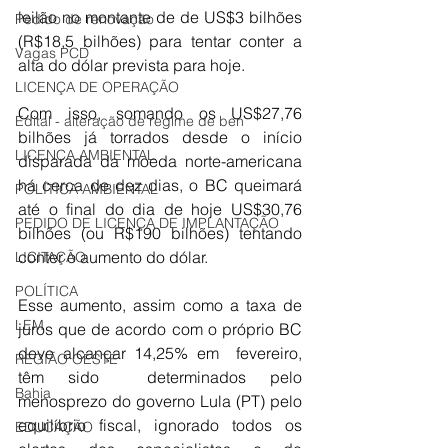
leilão no montante de de US$3 bilhões 
Pedido de renovação
(R$18,5 bilhões) para tentar conter a 
Vagas PCD
alta do dólar prevista para hoje.
LICENÇA DE OPERAÇÃO
Com isso, somando os US$27,76 
Edital - alteração de regime de ben
bilhões já torrados desde o início 
LICENÇA AMBIENTAL
disparada da moeda norte-americana 
há cerca de dez dias, o BC queimará 
POLÍTICA AMBIENTAL
até o final do dia de hoje US$30,76 
PEDIDO DE LICENÇA DE IMPLANTAÇÃO
bilhões (ou R$190 bilhões) tentando 
conter o aumento do dólar.
LICITAÇÃO
POLÍTICA
Esse aumento, assim como a taxa de 
LEM
juros que de acordo com o próprio BC 
deve alcançar 14,25% em  fevereiro, 
REGIÃO OESTE
têm sido  determinados pelo 
Bahia
menosprezo do governo Lula (PT) pelo 
equilíbrio fiscal, ignorado todos os 
EDUCAÇÃO