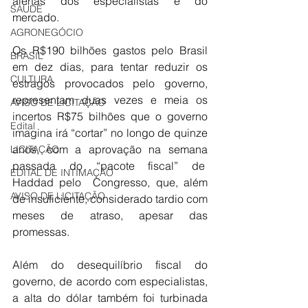
alertas dos especialistas e do 
SAÚDE
mercado.
AGRONEGÓCIO
Os R$190 bilhões gastos pelo Brasil 
BRASIL
em dez dias, para tentar reduzir os 
CULTURA
estragos provocados pelo governo, 
representam duas vezes e meia os 
AVISO DE LICITAÇÃO
incertos R$75 bilhões que o governo 
Edital
imagina irá “cortar” no longo de quinze 
anos, com a aprovação na semana 
LICITAÇÃO
passada do “pacote fiscal” de  
EDITAL DE INTIMAÇÃO
Haddad pelo  Congresso, que, além 
AVISO DE LICITAÇÃO
de insuficiente, considerado tardio com 
meses de atraso, apesar das 
promessas.
Além do desequilíbrio fiscal do 
governo, de acordo com especialistas, 
a alta do dólar também foi turbinada 