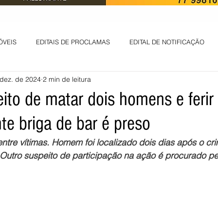
ÓVEIS
EDITAIS DE PROCLAMAS
EDITAL DE NOTIFICAÇÃO
dez. de 2024
2 min de leitura
EDITAL DE INTIMAÇÃO
AVISO DE LEILÃO
EDITAL DE CONV
ito de matar dois homens e ferir 
nte briga de bar é preso
 ambiental
Informes - Deputado Tito
ABANDONO DE EMPREGO
tre vítimas. Homem foi localizado dois dias após o cri
Outro suspeito de participação na ação é procurado pel
D
LICENÇA DE OPERAÇÃO
Edital - alteração de regime de ben
 DE LICENÇA DE IMPLANTAÇÃO
LICITAÇÃO
POLÍTICA
L