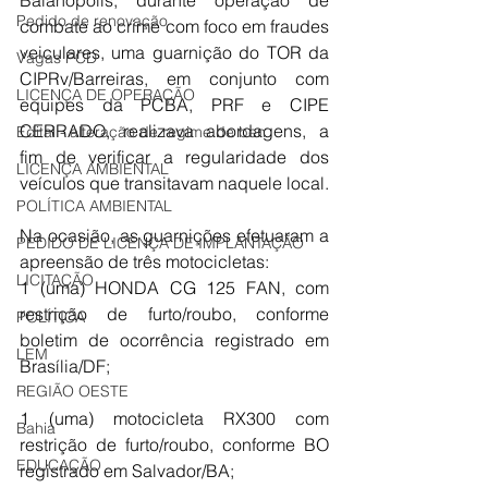
Baianópolis, durante operação de 
Pedido de renovação
combate ao crime com foco em fraudes 
veiculares, uma guarnição do TOR da 
Vagas PCD
CIPRv/Barreiras, em conjunto com 
LICENÇA DE OPERAÇÃO
equipes da PCBA, PRF e CIPE 
CERRADO, realizava abordagens, a 
Edital - alteração de regime de ben
fim de verificar a regularidade dos 
LICENÇA AMBIENTAL
veículos que transitavam naquele local.
POLÍTICA AMBIENTAL
Na ocasião, as guarnições efetuaram a 
PEDIDO DE LICENÇA DE IMPLANTAÇÃO
apreensão de três motocicletas:
LICITAÇÃO
1 (uma) HONDA CG 125 FAN, com 
restrição de furto/roubo, conforme 
POLÍTICA
boletim de ocorrência registrado em 
LEM
Brasília/DF;
REGIÃO OESTE
1 (uma) motocicleta RX300 com 
Bahia
restrição de furto/roubo, conforme BO 
EDUCAÇÃO
registrado em Salvador/BA;