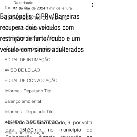
Da redação
Todos posts
11 de mar. de 2024
1 min de leitura
Baianópolis: CIPRv/Barreiras
EDITAL REGISTRO DE IMÓVEIS
recupera dois veículos com
EDITAIS DE PROCLAMAS
restrição de furto/roubo e um
EDITAL DE NOTIFICAÇÃO
veículo com sinais adulterados
VAGA PARA JOVEM APRENDIZ
EDITAL DE INTIMAÇÃO
AVISO DE LEILÃO
EDITAL DE CONVOCAÇÃO
Informe - Deputado Tito
Balanço ambiental
Informes - Deputado Tito
ABANDONO DE EMPREGO
Na tarde do último sábado, 9, por volta 
das 15h30min, no município de 
Pedito de renovação