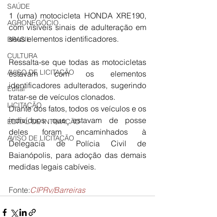
SAÚDE
1 (uma) motocicleta HONDA XRE190, 
AGRONEGÓCIO
com visíveis sinais de adulteração em 
seus elementos identificadores.
BRASIL
CULTURA
Ressalta-se que todas as motocicletas 
AVISO DE LICITAÇÃO
estavam com os elementos 
identificadores adulterados, sugerindo 
Edital
tratar-se de veículos clonados.
LICITAÇÃO
Diante dos fatos, todos os veículos e os 
indivíduos que estavam de posse 
EDITAL DE INTIMAÇÃO
deles foram encaminhados à 
AVISO DE LICITAÇÃO
Delegacia de Polícia Civil de 
Baianópolis, para adoção das demais 
medidas legais cabíveis.
Fonte:
CIPRv/Barreiras