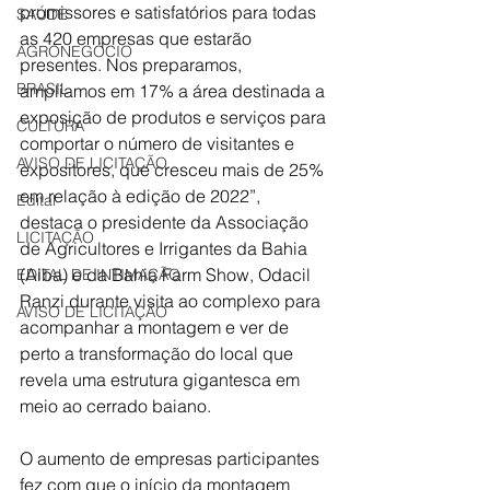
promissores e satisfatórios para todas 
SAÚDE
as 420 empresas que estarão 
AGRONEGÓCIO
presentes. Nos preparamos, 
BRASIL
ampliamos em 17% a área destinada a 
exposição de produtos e serviços para 
CULTURA
comportar o número de visitantes e 
AVISO DE LICITAÇÃO
expositores, que cresceu mais de 25% 
em relação à edição de 2022”, 
Edital
destaca o presidente da Associação 
LICITAÇÃO
de Agricultores e Irrigantes da Bahia 
(Aiba) e da Bahia Farm Show, Odacil 
EDITAL DE INTIMAÇÃO
Ranzi durante visita ao complexo para 
AVISO DE LICITAÇÃO
acompanhar a montagem e ver de 
perto a transformação do local que 
revela uma estrutura gigantesca em 
meio ao cerrado baiano.
O aumento de empresas participantes 
fez com que o início da montagem 