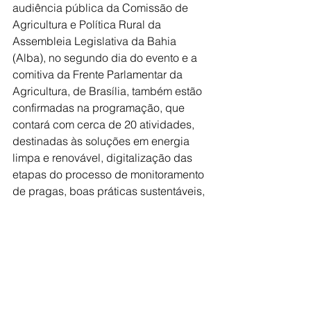
audiência pública da Comissão de 
Agricultura e Política Rural da 
Assembleia Legislativa da Bahia 
(Alba), no segundo dia do evento e a 
comitiva da Frente Parlamentar da 
Agricultura, de Brasília, também estão 
confirmadas na programação, que 
contará com cerca de 20 atividades, 
destinadas às soluções em energia 
limpa e renovável, digitalização das 
etapas do processo de monitoramento 
de pragas, boas práticas sustentáveis, 
certificação ambiental, desafios da 
sucessão familiar, cobrança de 
impostos como Funrural, dentre outros. 
A programação completa pode ser 
conferida no site oficial do evento: 
https://bahiafarmshow.com.br/grade-