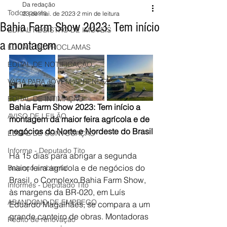
Da redação
Todos posts
23 de mai. de 2023
2 min de leitura
Bahia Farm Show 2023: Tem início
EDITAL REGISTRO DE IMÓVEIS
a montagem
EDITAIS DE PROCLAMAS
EDITAL DE NOTIFICAÇÃO
VAGA PARA JOVEM APRENDIZ
EDITAL DE INTIMAÇÃO
Bahia Farm Show 2023: Tem início a 
AVISO DE LEILÃO
montagem da maior feira agrícola e de 
negócios do Norte e Nordeste do Brasil
EDITAL DE CONVOCAÇÃO
Informe - Deputado Tito
Há 15 dias para abrigar a segunda 
maior feira agrícola e de negócios do 
Balanço ambiental
Brasil, o Complexo Bahia Farm Show, 
Informes - Deputado Tito
às margens da BR-020, em Luís 
ABANDONO DE EMPREGO
Eduardo Magalhães, se compara a um 
grande canteiro de obras. Montadoras 
Pedito de renovação