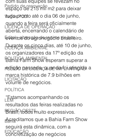
com suas equipes se revezam no 
Pedido de renovação
espaço de 215 mil m2 para deixar 
tudo pronto até o dia 06 de junho, 
Vagas PCD
quando a feira será oficialmente 
LICENÇA DE OPERAÇÃO
aberta, encerrando o calendário de 
Edital - alteração de regime de ben
eventos do agronegócio brasileiro. 
Durante os cinco dias, até 10 de junho, 
LICENÇA AMBIENTAL
os organizadores da 17ª edição da 
POLÍTICA AMBIENTAL
Bahia Farm Show esperam superar a 
edição passada, quando foi atingida a 
PEDIDO DE LICENÇA DE IMPLANTAÇÃO
marca histórica de 7.9 bilhões em 
LICITAÇÃO
volume de negócios.
POLÍTICA
“Estamos acompanhando os 
LEM
resultados das feiras realizadas no 
REGIÃO OESTE
Brasil, todos muito expressivos. 
Acreditamos que a Bahia Farm Show 
Bahia
seguirá esta dinâmica, com a 
EDUCAÇÃO
concretização de negócios 