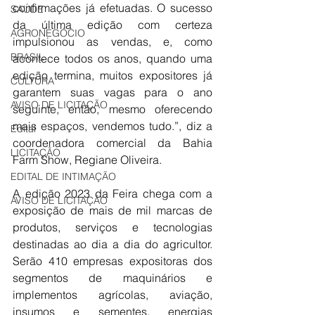
confirmações já efetuadas. O sucesso 
SAÚDE
da última edição com certeza 
AGRONEGÓCIO
impulsionou as vendas, e, como 
BRASIL
acontece todos os anos, quando uma 
edição termina, muitos expositores já 
CULTURA
garantem suas vagas para o ano 
AVISO DE LICITAÇÃO
seguinte, então, mesmo oferecendo 
mais espaços, vendemos tudo.”, diz a 
Edital
coordenadora comercial da Bahia 
LICITAÇÃO
Farm Show, Regiane Oliveira.
EDITAL DE INTIMAÇÃO
A edição 2023 da Feira chega com a 
AVISO DE LICITAÇÃO
exposição de mais de mil marcas de 
produtos, serviços e tecnologias 
destinadas ao dia a dia do agricultor. 
Serão 410 empresas expositoras dos 
segmentos de maquinários e 
implementos agrícolas, aviação, 
insumos e sementes, energias 