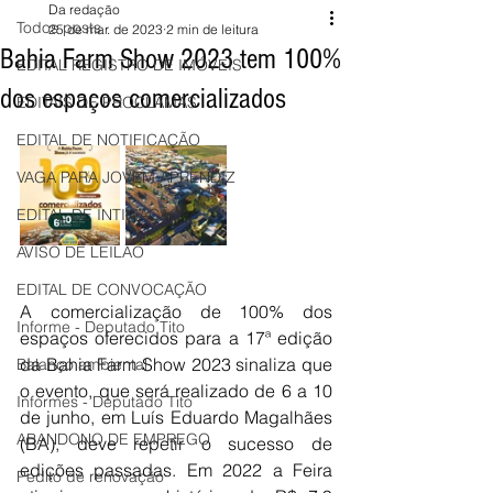
Da redação
Todos posts
25 de mar. de 2023
2 min de leitura
Bahia Farm Show 2023 tem 100%
EDITAL REGISTRO DE IMÓVEIS
dos espaços comercializados
EDITAIS DE PROCLAMAS
EDITAL DE NOTIFICAÇÃO
VAGA PARA JOVEM APRENDIZ
EDITAL DE INTIMAÇÃO
AVISO DE LEILÃO
EDITAL DE CONVOCAÇÃO
A comercialização de 100% dos 
Informe - Deputado Tito
espaços oferecidos para a 17ª edição 
da Bahia Farm Show 2023 sinaliza que 
Balanço ambiental
o evento, que será realizado de 6 a 10 
Informes - Deputado Tito
de junho, em Luís Eduardo Magalhães 
ABANDONO DE EMPREGO
(BA), deve repetir o sucesso de 
edições passadas. Em 2022 a Feira 
Pedito de renovação