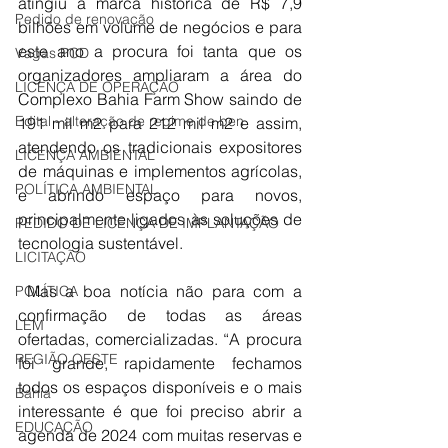
atingiu a marca histórica de R$ 7,9 
Pedido de renovação
bilhões em volume de negócios e para 
este ano a procura foi tanta que os 
Vagas PCD
organizadores ampliaram a área do 
LICENÇA DE OPERAÇÃO
Complexo Bahia Farm Show saindo de 
Edital - alteração de regime de ben
191 mil m2 para 212 mil m2 e assim, 
atendendo os tradicionais expositores 
LICENÇA AMBIENTAL
de máquinas e implementos agrícolas, 
POLÍTICA AMBIENTAL
e abrindo espaço para novos, 
principalmente ligados às soluções de 
PEDIDO DE LICENÇA DE IMPLANTAÇÃO
tecnologia sustentável.
LICITAÇÃO
 Mas a boa notícia não para com a 
POLÍTICA
confirmação de todas as áreas 
LEM
ofertadas, comercializadas. “A procura 
REGIÃO OESTE
foi grande, rapidamente fechamos 
todos os espaços disponíveis e o mais 
Bahia
interessante é que foi preciso abrir a 
EDUCAÇÃO
agenda de 2024 com muitas reservas e 