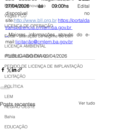
Pedido de renovação
27/04/2026 às 09:00hs 
Edital 
disponível no 
Vagas PCD
site:
http://www.bll.org.br
https://portalda
LICENÇA DE OPERAÇÃO
transparencia.cmlem.ba.gov.br
Maiores informações através do e-
Edital - alteração de regime de ben
mail:
licitação@cmlem.ba.gov.br
LICENÇA AMBIENTAL
PUBLICADO DIA 09/04/2026
POLÍTICA AMBIENTAL
PEDIDO DE LICENÇA DE IMPLANTAÇÃO
LICITAÇÃO
POLÍTICA
LEM
Ver tudo
Posts recentes
REGIÃO OESTE
Bahia
EDUCAÇÃO