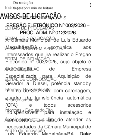
Da redação
Todos posts
9 de abr.
1 min de leitura
AVISOS DE LICITAÇÃO
EDITAL REGISTRO DE IMÓVEIS
PREGÃO ELETRÔNICO Nº 003/2026 – 
EDITAIS DE PROCLAMAS
PROC. ADM. Nº 012/2026.
EDITAL DE NOTIFICAÇÃO
A Câmara Municipal de Luís Eduardo 
Magalhães/
BA, comunica aos 
VAGA PARA JOVEM APRENDIZ
interessados que irá realizar o Pregão 
EDITAL DE INTIMAÇÃO
Eletrônico nº 003/2026, cujo objeto é 
Contratação de Empresa 
AVISO DE LEILÃO
Especializada para Aquisição de 
EDITAL DE CONVOCAÇÃO
Gerador a Diesel, potência standby 
Informe - Deputado Tito
mínima de 300 KVA, com carenagem, 
quadro de transferência automática 
Balanço ambiental
(QTA) e todos acessórios 
Informes - Deputado Tito
indispensáveis para instalação e 
funcionamento, a fim de atender as 
ABANDONO DE EMPREGO
necessidades da Câmara Municipal de 
Pedito de renovação
Luís Eduardo Magalhães/BA. 
Data: 