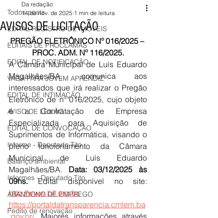
Da redação
Todos posts
14 de nov. de 2025
1 min de leitura
AVISOS DE LICITAÇÃO
EDITAL REGISTRO DE IMÓVEIS
PREGÃO ELETRÔNICO Nº 016/2025 – 
EDITAIS DE PROCLAMAS
PROC. ADM. Nº 116/2025.
EDITAL DE NOTIFICAÇÃO
A Câmara Municipal de Luís Eduardo 
Magalhães/
BA, comunica aos 
VAGA PARA JOVEM APRENDIZ
interessados que irá realizar o Pregão 
EDITAL DE INTIMAÇÃO
Eletrônico de nº 016/2025, cujo objeto 
é a Contratação de Empresa 
AVISO DE LEILÃO
Especializada para Aquisição de 
EDITAL DE CONVOCAÇÃO
Suprimentos de Informática, visando o 
Informe - Deputado Tito
pleno funcionamento da Câmara 
Municipal de Luís Eduardo 
Balanço ambiental
Magalhães/BA. 
Data: 03/12/2025 às 
Informes - Deputado Tito
09hs. 
Edital disponível no site: 
http://www.bll.org.br
, 
ABANDONO DE EMPREGO
https://portaldatransparencia.cmlem.ba
Pedito de renovação
.gov.br/
. Maiores informações através 