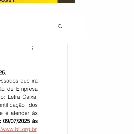
OCAÇÃO
25.
Pedito de renovação
ssados que irá 
ção de Empresa 
: Letra Caixa, 
LICENÇA AMBIENTAL
tificação dos 
e é atender às 
: 09/07/2025 às 
EM
REGIÃO OESTE
//www.bll.org.br
, 