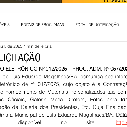
ÓVEIS
EDITAIS DE PROCLAMAS
EDITAL DE NOTIFICAÇÃO
jun. de 2025
1 min de leitura
EDITAL DE INTIMAÇÃO
AVISO DE LEILÃO
EDITAL DE CONV
LICITAÇÃO
 ELETRÔNICO Nº 012/2025 – PROC. ADM. Nº 057/20
 ambiental
Informes - Deputado Tito
ABANDONO DE EMPREGO
 de Luís Eduardo Magalhães/
BA, comunica aos intere
Eletrônico de nº 012/2025, cujo objeto é a Contrata
o Fornecimento de Materiais Personalizados tais como
D
LICENÇA DE OPERAÇÃO
Edital - alteração de regime de ben
 Oficiais, Galeria Mesa Diretora, Fotos para Iden
cação da Galeria dos Presidentes, Etc. Cuja Finalidad
mara Municipal de Luís Eduardo Magalhães/BA. 
Data
 DE LICENÇA DE IMPLANTAÇÃO
LICITAÇÃO
POLÍTICA
L
tal disponível no site: 
http: