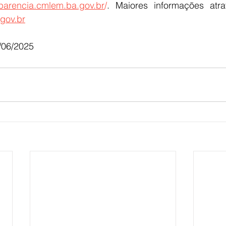
sparencia.cmlem.ba.gov.br
/
gov.br
E
AGRONEGÓCIO
BRASIL
CULTURA
AVISO DE LI
06/2025