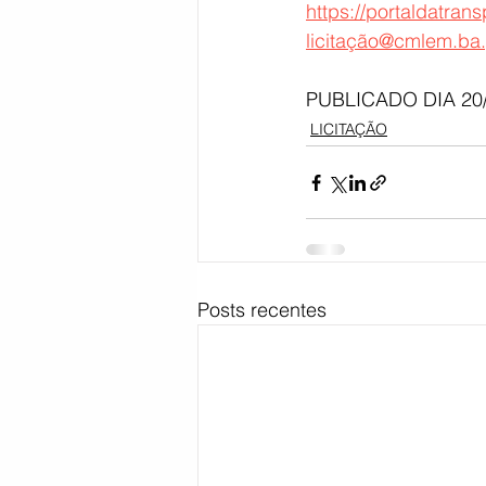
https://portaldatran
licitação@cmlem.ba.
Bahia
EDUCAÇÃO
SAÚD
PUBLICADO DIA 20/
LICITAÇÃO
Posts recentes