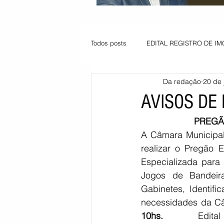
Todos posts
EDITAL REGISTRO DE IM
Da redação
20 de 
VAGA PARA JOVEM APRENDIZ
AVISOS DE 
PREGÃO
Informe - Deputado Tito
Balanço
A Câmara Municipal
realizar o Pregão 
Especializada para 
Pedido de renovação
Vagas PC
Jogos de Bandeiras
Gabinetes, Identifi
necessidades da Câ
POLÍTICA AMBIENTAL
PEDIDO
10hs. 
Edi