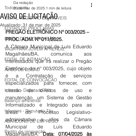
Da redação
Todos posts
25 de mar. de 2025
1 min de leitura
AVISO DE LICITAÇÃO
EDITAL REGISTRO DE IMÓVEIS
Atualizado:
31 de mar. de 2025
EDITAIS DE PROCLAMAS
PREGÃO ELETRÔNICO Nº 003/2025 – 
EDITAL DE NOTIFICAÇÃO
PROC. ADM. Nº 011/2025.
A Câmara Municipal de Luís Eduardo 
VAGA PARA JOVEM APRENDIZ
Magalhães/
BA, comunica aos 
EDITAL DE INTIMAÇÃO
interessados que irá realizar o Pregão 
Eletrônico de nº 003/2025, cujo objeto 
AVISO DE LEILÃO
é a Contratação de serviços 
EDITAL DE CONVOCAÇÃO
especializados para fornecer, com 
cessão de direitos de uso e 
Informe - Deputado Tito
manutenção, um Sistema de Gestão 
Balanço ambiental
Informatizado e Integrado para as 
Informes - Deputado Tito
áreas do Processo Legislativo-
administrativo e afins da Câmara 
ABANDONO DE EMPREGO
Municipal de Luís Eduardo 
Pedito de renovação
Magalhães/BA. 
Data: 07/04/2025 às 