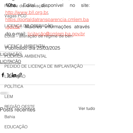
10hs. 
Edital disponível no site: 
Pedido de renovação
http://www.bll.org.br
, 
Vagas PCD
https://portaldatransparencia.cmlem.ba
LICENÇA DE OPERAÇÃO
.gov.br
/
. Maiores informações através 
do e-mail: 
licitação@cmlem.ba.gov.br
Edital - alteração de regime de ben
LICENÇA AMBIENTAL
Publicado dia 25/03/2025
LICITAÇÃO
POLÍTICA AMBIENTAL
LICITAÇÃO
PEDIDO DE LICENÇA DE IMPLANTAÇÃO
LICITAÇÃO
POLÍTICA
LEM
REGIÃO OESTE
Ver tudo
Posts recentes
Bahia
EDUCAÇÃO