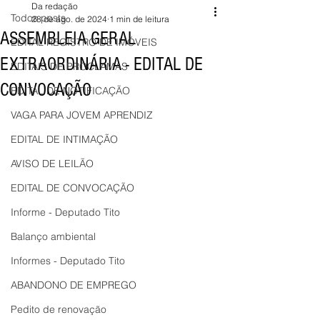
Da redação
Todos posts
28 de ago. de 2024
1 min de leitura
ASSEMBLEIA GERAL
EDITAL REGISTRO DE IMÓVEIS
EXTRAORDINÁRIA - EDITAL DE
EDITAIS DE PROCLAMAS
CONVOCAÇÃO
EDITAL DE NOTIFICAÇÃO
VAGA PARA JOVEM APRENDIZ
EDITAL DE INTIMAÇÃO
AVISO DE LEILÃO
EDITAL DE CONVOCAÇÃO
Informe - Deputado Tito
Balanço ambiental
Informes - Deputado Tito
ABANDONO DE EMPREGO
Pedito de renovação