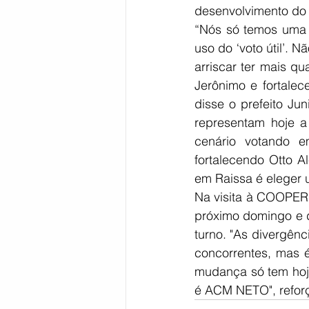
desenvolvimento do 
“Nós só temos uma f
uso do ‘voto útil’. 
arriscar ter mais q
Jerônimo e fortalec
disse o prefeito J
representam hoje a
cenário votando 
fortalecendo Otto A
em Raissa é eleger u
Na visita à COOPER
próximo domingo e de
turno. "As divergên
concorrentes, mas é
mudança só tem hoje
é ACM NETO", refor