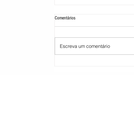
Comentários
Escreva um comentário
STJ decide tirar cargo de ministro
Marco Buzzi por acusações de assédio
sexual