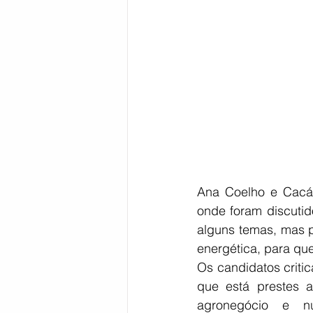
Bahia
EDUCAÇÃO
SAÚD
Ana Coelho e Cacá
onde foram discutid
alguns temas, mas p
energética, para qu
Os candidatos criti
que está prestes 
agronegócio e nu