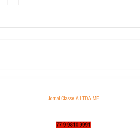
Contabilidade Dourado
Morae
proibi
Jornal Classe A LTDA ME
Av. Tancredo Neves, 1016 - Aroldo da Cruz
CEP: 47850-000 / Luís Eduardo Magalhães-BA
jornalclassea@yahoo.com.br
77 9 9810-9991
© 2003 a 2025 por jornalclassea