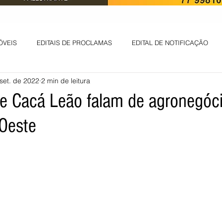
ÓVEIS
EDITAIS DE PROCLAMAS
EDITAL DE NOTIFICAÇÃO
set. de 2022
2 min de leitura
EDITAL DE INTIMAÇÃO
AVISO DE LEILÃO
EDITAL DE CONV
e Cacá Leão falam de agronegóci
 Oeste
 ambiental
Informes - Deputado Tito
ABANDONO DE EMPREGO
D
LICENÇA DE OPERAÇÃO
Edital - alteração de regime de ben
 DE LICENÇA DE IMPLANTAÇÃO
LICITAÇÃO
POLÍTICA
L