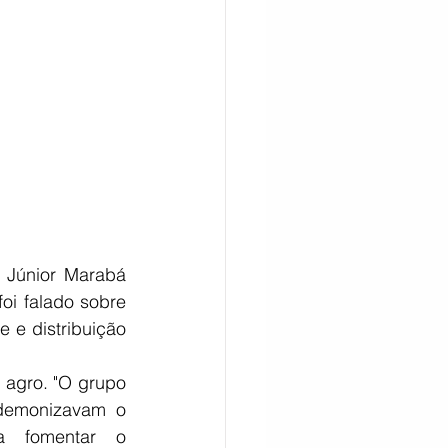
CITAÇÃO
Júnior Marabá 
i falado sobre 
 e distribuição 
agro. "O grupo 
demonizavam o 
a fomentar o 