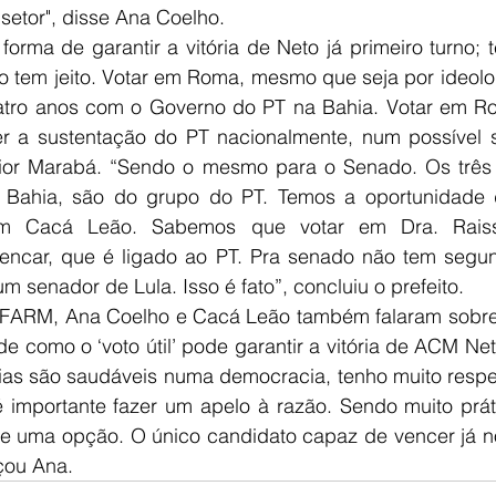
setor", disse Ana Coelho.
orma de garantir a vitória de Neto já primeiro turno; 
Não tem jeito. Votar em Roma, mesmo que seja por ideologi
uatro anos com o Governo do PT na Bahia. Votar em Rom
er a sustentação do PT nacionalmente, num possível s
unior Marabá. “Sendo o mesmo para o Senado. Os três
 Bahia, são do grupo do PT. Temos a oportunidade 
em Cacá Leão. Sabemos que votar em Dra. Raissa
lencar, que é ligado ao PT. Pra senado não tem segund
m senador de Lula. Isso é fato”, concluiu o prefeito.
FARM, Ana Coelho e Cacá Leão também falaram sobre 
 como o ‘voto útil’ pode garantir a vitória de ACM Neto
cias são saudáveis numa democracia, tenho muito respei
 importante fazer um apelo à razão. Sendo muito prát
 uma opção. O único candidato capaz de vencer já no 
çou Ana.