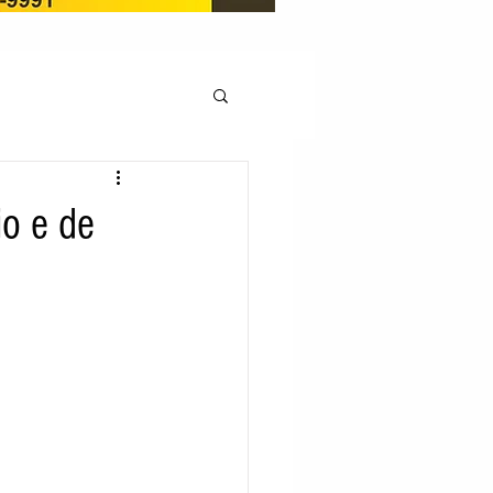
OCAÇÃO
o e de
Pedito de renovação
LICENÇA AMBIENTAL
EM
REGIÃO OESTE