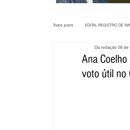
Todos posts
EDITAL REGISTRO DE IM
Da redação
28 de 
VAGA PARA JOVEM APRENDIZ
Ana Coelho 
voto útil no
Informe - Deputado Tito
Balanço
Pedido de renovação
Vagas PC
POLÍTICA AMBIENTAL
PEDIDO