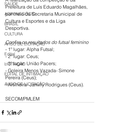
SAÚDE
Prefeitura de Luís Eduardo Magalhães, 
por meio da Secretaria Municipal de 
AGRONEGÓCIO
Cultura e Esportes e da Liga 
BRASIL
Desportiva.
CULTURA
Confira os resultados do futsal feminino
AVISO DE LICITAÇÃO
- 1º lugar: Alpha Futsal; 
Edital
- 2º lugar: Ceus; 
- 3º lugar: União Pacers; 
LICITAÇÃO
- Goleira Menos Vazada- Simone 
EDITAL DE INTIMAÇÃO
Pereira (Ceus);
AVISO DE LICITAÇÃO
- Artilheira- Jamilly Rodrigues (Ceus).
SECOM/PMLEM