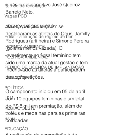
ginásio poliesportivo José Queiroz 
Pedido de renovação
Barreto Neto. 
Vagas PCD
Na competição também se 
LICENÇA DE OPERAÇÃO
destacaram as atletas do Ceus, Jamilly 
Edital - alteração de regime de ben
Rodrigues (artilheira) e Simone Pereira 
LICENÇA AMBIENTAL
(goleira menos vazada). O 
investimento no futsal feminino tem 
POLÍTICA AMBIENTAL
sido uma marca da atual gestão e tem 
PEDIDO DE LICENÇA DE IMPLANTAÇÃO
incentivado as atletas a participarem 
das competições.
LICITAÇÃO
POLÍTICA
O campeonato iniciou em 05 de abril 
LEM
com 10 equipes femininas e um total 
de R$ 8 mil em premiação, além de 
REGIÃO OESTE
troféus e medalhas para as primeiras 
Bahia
colocadas. 
EDUCAÇÃO
A realização da competição é da 