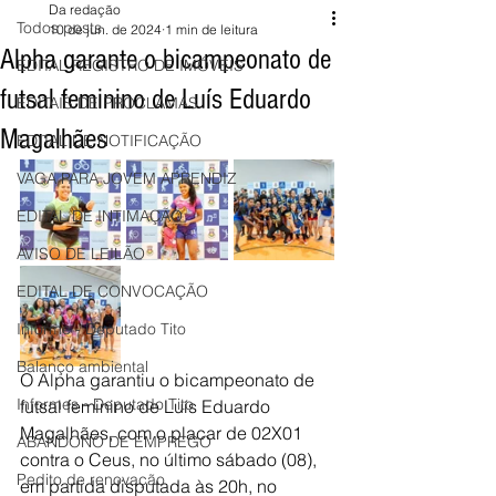
Da redação
Todos posts
10 de jun. de 2024
1 min de leitura
Alpha garante o bicampeonato de
EDITAL REGISTRO DE IMÓVEIS
futsal feminino de Luís Eduardo
EDITAIS DE PROCLAMAS
Magalhães
EDITAL DE NOTIFICAÇÃO
VAGA PARA JOVEM APRENDIZ
EDITAL DE INTIMAÇÃO
AVISO DE LEILÃO
EDITAL DE CONVOCAÇÃO
Informe - Deputado Tito
Balanço ambiental
O Alpha garantiu o bicampeonato de 
Informes - Deputado Tito
futsal feminino de Luís Eduardo 
Magalhães, com o placar de 02X01 
ABANDONO DE EMPREGO
contra o Ceus, no último sábado (08), 
Pedito de renovação
em partida disputada às 20h, no 