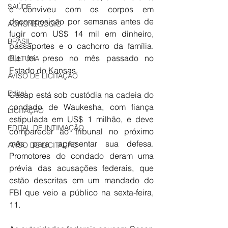
SAÚDE
e conviveu com os corpos em 
decomposição por semanas antes de 
AGRONEGÓCIO
fugir com US$ 14 mil em dinheiro, 
BRASIL
passaportes e o cachorro da família. 
Ele foi preso no mês passado no 
CULTURA
Estado do Kansas.
AVISO DE LICITAÇÃO
Edital
Casap está sob custódia na cadeia do 
condado de Waukesha, com fiança 
LICITAÇÃO
estipulada em US$ 1 milhão, e deve 
EDITAL DE INTIMAÇÃO
comparecer ao tribunal no próximo 
mês para apresentar sua defesa. 
AVISO DE LICITAÇÃO
Promotores do condado deram uma 
prévia das acusações federais, que 
estão descritas em um mandado do 
FBI que veio a público na sexta-feira, 
11.