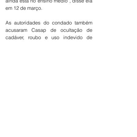
ainda está no ensino médio”, disse ela 
em 12 de março.
As autoridades do condado também 
acusaram Casap de ocultação de 
cadáver, roubo e uso indevido de 
identificação para obtenção de 
dinheiro. Os corpos de Tatiana Casap, 
35 anos, e Mayer, 51 anos, foram 
encontrados no dia 28 de fevereiro. 
Familiares pediram uma verificação de 
bem-estar após Mayer não comparecer 
ao trabalho e Nikita Casap faltar às 
aulas por cerca de duas semanas.
As autoridades acreditam que os pais 
foram mortos semanas antes. 
Promotores disseram em tribunal que 
os corpos do casal estavam tão 