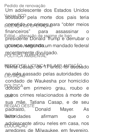
Pedido de renovação
Um adolescente dos Estados Unidos 
Vagas PCD
acusado pela morte dos pais teria 
cometido os crimes para “obter meios 
LICENÇA DE OPERAÇÃO
financeiros” para assassinar o 
Edital - alteração de regime de ben
presidente Donald Trump e derrubar o 
governo, segundo um mandado federal 
LICENÇA AMBIENTAL
recentemente divulgado.
POLÍTICA AMBIENTAL
PEDIDO DE LICENÇA DE IMPLANTAÇÃO
Nikita Casap, de 17 anos, foi acusado 
no mês passado pelas autoridades do 
LICITAÇÃO
condado de Waukesha por homicídio 
POLÍTICA
doloso em primeiro grau, roubo e 
outros crimes relacionados à morte de 
LEM
sua mãe, Tatiana Casap, e de seu 
REGIÃO OESTE
padrasto, Donald Mayer. As 
autoridades afirmam que o 
Bahia
adolescente atirou neles em casa, nos 
EDUCAÇÃO
arredores de Milwaukee, em fevereiro, 