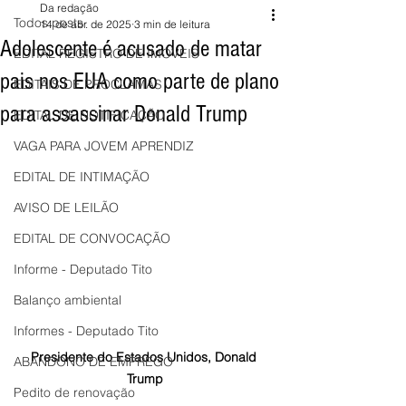
Da redação
Todos posts
14 de abr. de 2025
3 min de leitura
Adolescente é acusado de matar
EDITAL REGISTRO DE IMÓVEIS
pais nos EUA como parte de plano
EDITAIS DE PROCLAMAS
para assassinar Donald Trump
EDITAL DE NOTIFICAÇÃO
VAGA PARA JOVEM APRENDIZ
EDITAL DE INTIMAÇÃO
AVISO DE LEILÃO
EDITAL DE CONVOCAÇÃO
Informe - Deputado Tito
Balanço ambiental
Informes - Deputado Tito
Presidente do Estados Unidos, Donald 
ABANDONO DE EMPREGO
Trump
Pedito de renovação