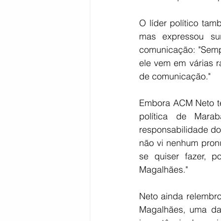
O líder político ta
mas expressou sur
comunicação: "Sempr
ele vem em várias r
de comunicação."
Embora ACM Neto te
política de Mara
responsabilidade do 
não vi nenhum pron
se quiser fazer, 
Magalhães."
Neto ainda relembrou
Magalhães, uma das