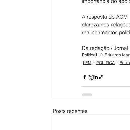
importância do apoi
A resposta de ACM N
clareza nas relaçõe
realinhamentos polít
Da redação / Jornal
Política
Luís Eduardo Ma
LEM
POLÍTICA
Bahia
Posts recentes