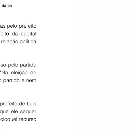
a Bahia
s pelo prefeito 
ito da capital 
elação política 
o pelo partido 
"Na eleição de 
 partido e nem 
efeito de Luís 
que ele sequer 
oloquei recurso 
."