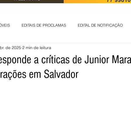
ÓVEIS
EDITAIS DE PROCLAMAS
EDITAL DE NOTIFICAÇÃO
br. de 2025
2 min de leitura
EDITAL DE INTIMAÇÃO
AVISO DE LEILÃO
EDITAL DE CONV
sponde a críticas de Junior Mar
arações em Salvador
 ambiental
Informes - Deputado Tito
ABANDONO DE EMPREGO
D
LICENÇA DE OPERAÇÃO
Edital - alteração de regime de ben
 DE LICENÇA DE IMPLANTAÇÃO
LICITAÇÃO
POLÍTICA
L