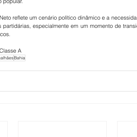
o popular.
eto reflete um cenário político dinâmico e a necessida
s partidárias, especialmente em um momento de transiç
icos.
 Classe A
galhães
Bahia