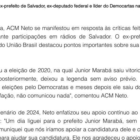
-prefeito de Salvador, ex-deputado federal e líder do Democartas n
a, ACM Neto se manifestou em resposta às críticas feita
nte participações em rádios de Salvador. O ex-prefe
 do União Brasil destacou pontos importantes sobre sua r
a eleição de 2020, na qual Junior Marabá saiu vitorios
osteriormente, deixou a legenda sem aviso prévio. 
 eleições pelo Democratas e meses depois ele saiu do
sfação, não comunicou nada", comentou ACM Neto.
nário de 2024, Neto enfatizou seu apoio contínuo ao pr
 "Um dia liguei para o prefeito Junior Marabá, sem 
muniquei que nós iríamos apoiar a candidatura dele e c
para ajudar sua candidatura. Ele nos agradeceu o apoio