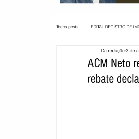
Todos posts
EDITAL REGISTRO DE IM
Da redação
3 de a
VAGA PARA JOVEM APRENDIZ
ACM Neto re
rebate decl
Informe - Deputado Tito
Balanço
Pedido de renovação
Vagas PC
POLÍTICA AMBIENTAL
PEDIDO