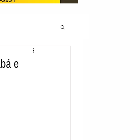
OCAÇÃO
abá e
Pedito de renovação
LICENÇA AMBIENTAL
EM
REGIÃO OESTE