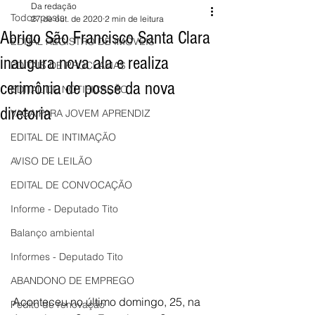
Da redação
Todos posts
27 de out. de 2020
2 min de leitura
Abrigo São Francisco Santa Clara
EDITAL REGISTRO DE IMÓVEIS
inaugura nova ala e realiza
EDITAIS DE PROCLAMAS
cerimônia de posse da nova
EDITAL DE NOTIFICAÇÃO
diretoria
VAGA PARA JOVEM APRENDIZ
EDITAL DE INTIMAÇÃO
AVISO DE LEILÃO
EDITAL DE CONVOCAÇÃO
Informe - Deputado Tito
Balanço ambiental
Informes - Deputado Tito
ABANDONO DE EMPREGO
Aconteceu no último domingo, 25, na 
Pedito de renovação