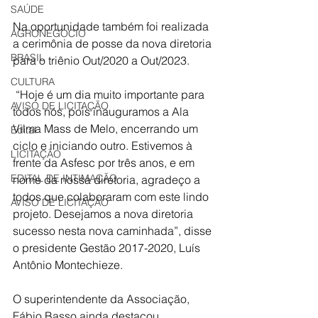
SAÚDE
Na oportunidade também foi realizada 
AGRONEGÓCIO
a cerimônia de posse da nova diretoria 
BRASIL
para o triênio Out/2020 a Out/2023.
CULTURA
 “Hoje é um dia muito importante para 
AVISO DE LICITAÇÃO
todos nós, pois inauguramos a Ala 
Vilma Mass de Melo, encerrando um 
Edital
ciclo e iniciando outro. Estivemos à 
LICITAÇÃO
frente da Asfesc por três anos, e em 
EDITAL DE INTIMAÇÃO
nome da nossa diretoria, agradeço a 
todos que colaboraram com este lindo 
AVISO DE LICITAÇÃO
projeto. Desejamos a nova diretoria 
sucesso nesta nova caminhada”, disse 
o presidente Gestão 2017-2020, Luís 
Antônio Montechieze.
O superintendente da Associação, 
Fábio Basso ainda destacou. 