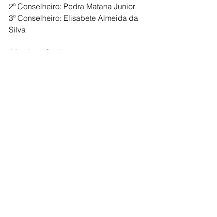
2º Conselheiro: Pedra Matana Junior
3º Conselheiro: Elisabete Almeida da 
Silva
Membros Suplentes
1º Conselheiro: Maria de Fátima da 
Silva Paiva
2º Conselheiro: Cleusa Lopes
3º Conselheiro: Eulen Soares de 
Almeida
 Ascom - Associação São Francisco e 
Santa Clara – ASFESC