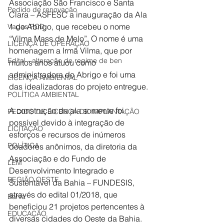
Associação São Francisco e Santa 
Pedido de renovação
Clara – ASFESC a inauguração da Ala 
1 do Abrigo, que recebeu o nome 
Vagas PCD
“Vilma Mass de Melo”. O nome é uma 
LICENÇA DE OPERAÇÃO
homenagem a Irmã Vilma, que por 
Edital - alteração de regime de ben
muitos anos atuou como 
administradora do Abrigo e foi uma 
LICENÇA AMBIENTAL
das idealizadoras do projeto entregue.
POLÍTICA AMBIENTAL
A construção da ala somente foi 
PEDIDO DE LICENÇA DE IMPLANTAÇÃO
possível devido à integração de 
LICITAÇÃO
esforços e recursos de inúmeros 
POLÍTICA
doadores anônimos, da diretoria da 
Associação e do Fundo de 
LEM
Desenvolvimento Integrado e 
REGIÃO OESTE
Sustentável da Bahia – FUNDESIS, 
através do edital 01/2018, que 
Bahia
beneficiou 21 projetos pertencentes à 
EDUCAÇÃO
diversas cidades do Oeste da Bahia.