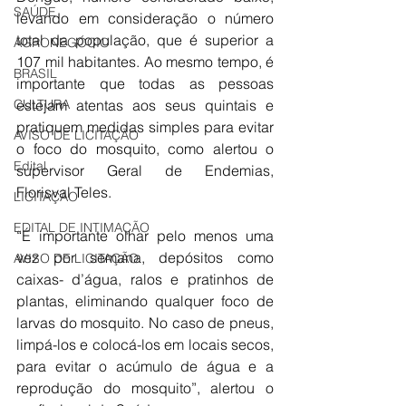
SAÚDE
levando em consideração o número 
total da população, que é superior a 
AGRONEGÓCIO
107 mil habitantes. Ao mesmo tempo, é 
BRASIL
importante que todas as pessoas 
estejam atentas aos seus quintais e 
CULTURA
pratiquem medidas simples para evitar 
AVISO DE LICITAÇÃO
o foco do mosquito, como alertou o 
Edital
supervisor Geral de Endemias, 
Florisval Teles.
LICITAÇÃO
EDITAL DE INTIMAÇÃO
“É importante olhar pelo menos uma 
vez por semana, depósitos como 
AVISO DE LICITAÇÃO
caixas- d’água, ralos e pratinhos de 
plantas, eliminando qualquer foco de 
larvas do mosquito. No caso de pneus, 
limpá-los e colocá-los em locais secos, 
para evitar o acúmulo de água e a 
reprodução do mosquito”, alertou o 