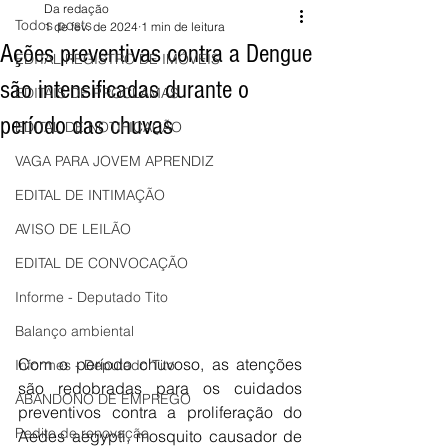
Da redação
Todos posts
1 de fev. de 2024
1 min de leitura
Ações preventivas contra a Dengue
EDITAL REGISTRO DE IMÓVEIS
são intensificadas durante o
EDITAIS DE PROCLAMAS
período das chuvas
EDITAL DE NOTIFICAÇÃO
VAGA PARA JOVEM APRENDIZ
EDITAL DE INTIMAÇÃO
AVISO DE LEILÃO
EDITAL DE CONVOCAÇÃO
Informe - Deputado Tito
Balanço ambiental
Com o período chuvoso, as atenções 
Informes - Deputado Tito
são redobradas para os cuidados 
ABANDONO DE EMPREGO
preventivos contra a proliferação do 
Pedito de renovação
Aedes aegypti, mosquito causador de 