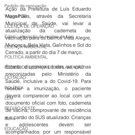
Pedido de renovação
Ação da Prefeitura de Luís Eduardo 
Magalhães, através da Secretaria 
Vagas PCD
Municipal de Saúde, vai levar a 
LICENÇA DE OPERAÇÃO
atualização da caderneta de 
Edital - alteração de regime de ben
vacinação para os bairros Vista Alegre, 
Muriçoca, Bela Vista, Galinhos e Sol do 
LICENÇA AMBIENTAL
Cerrado, a partir do dia 7 de março. 
POLÍTICA AMBIENTAL
Estarão disponíveis todas as vacinas 
PEDIDO DE LICENÇA DE IMPLANTAÇÃO
preconizadas pelo Ministério da 
LICITAÇÃO
Saúde, inclusive a do Covid-19. Para 
POLÍTICA
receber a imunização, o paciente 
deverá comparecer ao local com um 
LEM
documento oficial com foto, caderneta 
REGIÃO OESTE
de vacina, comprovante de residência 
e o cartão do SUS atualizado. Crianças 
Bahia
e adolescentes devem ser 
EDUCAÇÃO
acompanhados por um responsável 