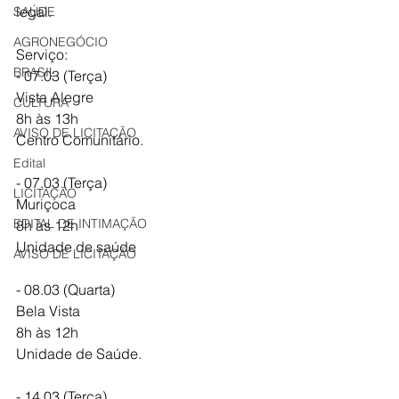
legal. 
SAÚDE
AGRONEGÓCIO
Serviço: 
BRASIL
- 07.03 (Terça)
Vista Alegre
CULTURA
8h às 13h
AVISO DE LICITAÇÃO
Centro Comunitário. 
Edital
- 07.03 (Terça)
LICITAÇÃO
Muriçoca 
EDITAL DE INTIMAÇÃO
8h às 12h
Unidade de saúde 
AVISO DE LICITAÇÃO
- 08.03 (Quarta)
Bela Vista
8h às 12h
Unidade de Saúde. 
- 14.03 (Terça)