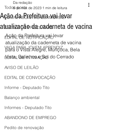
Da redação
Todos posts
6 de mar. de 2023
1 min de leitura
Ação da Prefeitura vai levar
EDITAL REGISTRO DE IMÓVEIS
atualização da caderneta de vacina
EDITAIS DE PROCLAMAS
Ação da Prefeitura vai levar 
EDITAL DE NOTIFICAÇÃO
atualização da caderneta de vacina 
VAGA PARA JOVEM APRENDIZ
para o Vista Alegre, Muriçoca, Bela 
Vista, Galinhos e Sol do Cerrado 
EDITAL DE INTIMAÇÃO
AVISO DE LEILÃO
EDITAL DE CONVOCAÇÃO
Informe - Deputado Tito
Balanço ambiental
Informes - Deputado Tito
ABANDONO DE EMPREGO
Pedito de renovação