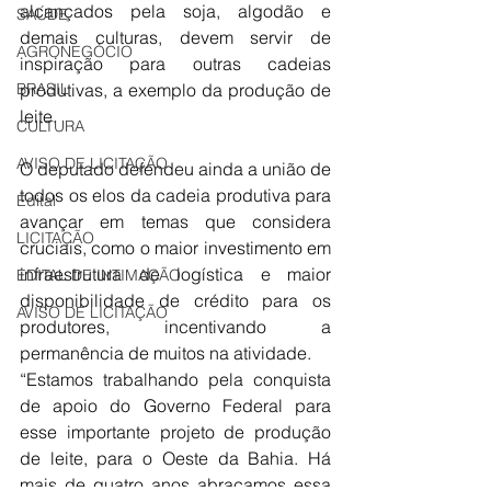
alcançados pela soja, algodão e 
SAÚDE
demais culturas, devem servir de 
AGRONEGÓCIO
inspiração para outras cadeias 
BRASIL
produtivas, a exemplo da produção de 
leite.
CULTURA
AVISO DE LICITAÇÃO
O deputado defendeu ainda a união de 
todos os elos da cadeia produtiva para 
Edital
avançar em temas que considera 
LICITAÇÃO
cruciais, como o maior investimento em 
infraestrutura de logística e maior 
EDITAL DE INTIMAÇÃO
disponibilidade de crédito para os 
AVISO DE LICITAÇÃO
produtores, incentivando a 
permanência de muitos na atividade.
“Estamos trabalhando pela conquista 
de apoio do Governo Federal para 
esse importante projeto de produção 
de leite, para o Oeste da Bahia. Há 
mais de quatro anos abraçamos essa 