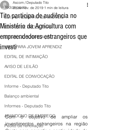
Ascom / Deputado Tito
Todos posts
28 de nov. de 2019
1 min de leitura
Tito participa de audiência no
EDITAL REGISTRO DE IMÓVEIS
Ministério da Agricultura com
EDITAIS DE PROCLAMAS
empreendedores estrangeiros que
EDITAL DE NOTIFICAÇÃO
investi
VAGA PARA JOVEM APRENDIZ
EDITAL DE INTIMAÇÃO
AVISO DE LEILÃO
EDITAL DE CONVOCAÇÃO
Informe - Deputado Tito
Balanço ambiental
Informes - Deputado Tito
ABANDONO DE EMPREGO
Com o objetivo de ampliar os 
investimentos estrangeiros na região 
Pedito de renovação