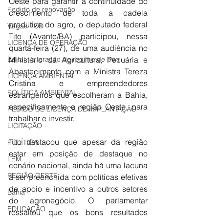
Oeste para garantir a continuidade do 
Pedido de renovação
crescimento de toda a cadeia 
produtiva do agro, o deputado federal 
Vagas PCD
Tito (Avante/BA) participou, nessa 
LICENÇA DE OPERAÇÃO
quarta-feira (27), de uma audiência no 
Edital - alteração de regime de ben
Ministério da Agricultura, Pecuária e 
Abastecimento com a Ministra Tereza 
LICENÇA AMBIENTAL
Cristina e empreendedores 
POLÍTICA AMBIENTAL
estrangeiros que escolheram a Bahia, 
especificamente e região Oeste, para 
PEDIDO DE LICENÇA DE IMPLANTAÇÃO
trabalhar e investir.
LICITAÇÃO
Tito destacou que apesar da região 
POLÍTICA
estar em posição de destaque no 
LEM
cenário nacional, ainda há uma lacuna 
REGIÃO OESTE
a ser preenchida com políticas efetivas 
de apoio e incentivo a outros setores 
Bahia
do agronegócio. O parlamentar 
EDUCAÇÃO
ressaltou que os bons resultados 