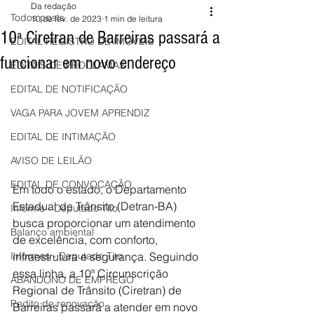
Da redação
Todos posts
10 de fev. de 2023
1 min de leitura
10ª Ciretran de Barreiras passará a
EDITAL REGISTRO DE IMÓVEIS
funcionar em novo endereço
EDITAIS DE PROCLAMAS
EDITAL DE NOTIFICAÇÃO
VAGA PARA JOVEM APRENDIZ
EDITAL DE INTIMAÇÃO
AVISO DE LEILÃO
EDITAL DE CONVOCAÇÃO
Em todo o estado, o Departamento 
Estadual de Trânsito (Detran-BA) 
Informe - Deputado Tito
busca proporcionar um atendimento 
Balanço ambiental
de excelência, com conforto, 
Informes - Deputado Tito
infraestrutura e segurança. Seguindo 
essa linha, a 10ª Circunscrição 
ABANDONO DE EMPREGO
Regional de Trânsito (Ciretran) de 
Pedito de renovação
Barreiras passará a atender em novo 