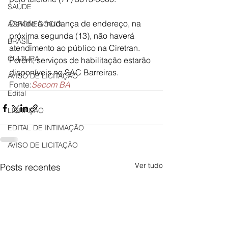
SAÚDE
Devido à mudança de endereço, na 
AGRONEGÓCIO
próxima segunda (13), não haverá 
BRASIL
atendimento ao público na Ciretran. 
CULTURA
Porém, serviços de habilitação estarão 
disponíveis no SAC Barreiras.
AVISO DE LICITAÇÃO
Fonte:
Secom BA
Edital
LICITAÇÃO
EDITAL DE INTIMAÇÃO
AVISO DE LICITAÇÃO
Ver tudo
Posts recentes