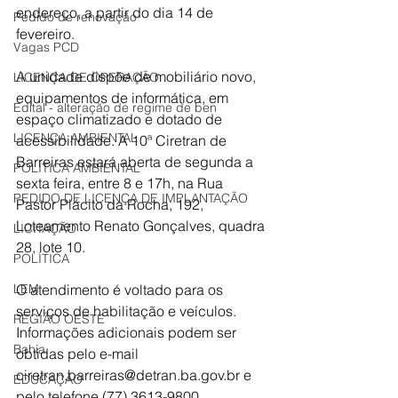
endereço, a partir do dia 14 de 
Pedido de renovação
fevereiro.
Vagas PCD
A unidade dispõe de mobiliário novo, 
LICENÇA DE OPERAÇÃO
equipamentos de informática, em 
Edital - alteração de regime de ben
espaço climatizado e dotado de 
LICENÇA AMBIENTAL
acessibilidade. A 10ª Ciretran de 
Barreiras estará aberta de segunda a 
POLÍTICA AMBIENTAL
sexta feira, entre 8 e 17h, na Rua 
PEDIDO DE LICENÇA DE IMPLANTAÇÃO
Pastor Plácito da Rocha, 192, 
Loteamento Renato Gonçalves, quadra 
LICITAÇÃO
28, lote 10.
POLÍTICA
LEM
O atendimento é voltado para os 
serviços de habilitação e veículos. 
REGIÃO OESTE
Informações adicionais podem ser 
Bahia
obtidas pelo e-mail 
ciretran.barreiras@detran.ba.gov.br e 
EDUCAÇÃO
pelo telefone (77) 3613-9800.