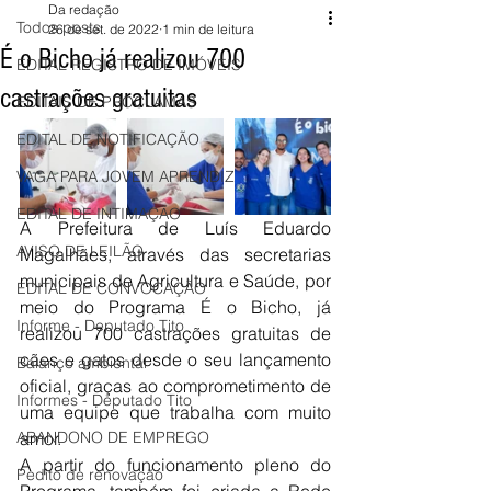
Da redação
Todos posts
26 de set. de 2022
1 min de leitura
É o Bicho já realizou 700
EDITAL REGISTRO DE IMÓVEIS
castrações gratuitas
EDITAIS DE PROCLAMAS
EDITAL DE NOTIFICAÇÃO
VAGA PARA JOVEM APRENDIZ
EDITAL DE INTIMAÇÃO
A Prefeitura de Luís Eduardo 
AVISO DE LEILÃO
Magalhães, através das secretarias 
municipais de Agricultura e Saúde, por 
EDITAL DE CONVOCAÇÃO
meio do Programa É o Bicho, já 
Informe - Deputado Tito
realizou 700 castrações gratuitas de 
cães e gatos desde o seu lançamento 
Balanço ambiental
oficial, graças ao comprometimento de 
Informes - Deputado Tito
uma equipe que trabalha com muito 
ABANDONO DE EMPREGO
amor. 
A partir do funcionamento pleno do 
Pedito de renovação