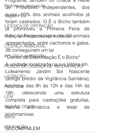
Programa, também foi criada a Rede 
Pedido de renovação
de Protetores Independentes, dos 
quais, 50% dos animais acolhidos já 
Vagas PCD
foram castrados. O É o Bicho também 
LICENÇA DE OPERAÇÃO
já promoveu a Primeira Feira de 
Adoção Responsável e dos 50 animais 
Edital - alteração de regime de ben
apresentados, entre cachorros e gatos, 
LICENÇA AMBIENTAL
38 conseguiram um lar. 
POLÍTICA AMBIENTAL
*Centro de Esterilização É o Bicho*
A unidade localizada na rua Vitória s/n,
PEDIDO DE LICENÇA DE IMPLANTAÇÃO
Loteamento Jardim Sol Nascente 
LICITAÇÃO
(antigo prédio da Vigilância Sanitária), 
funciona das 8h às 12h e das 14h às 
POLÍTICA
18h, oferecendo uma estrutura 
LEM
completa para castrações gratuitas, 
REGIÃO OESTE
vacina antirrábica e teste de 
leishmaniose.
Bahia
EDUCAÇÃO
SECOM/PMLEM